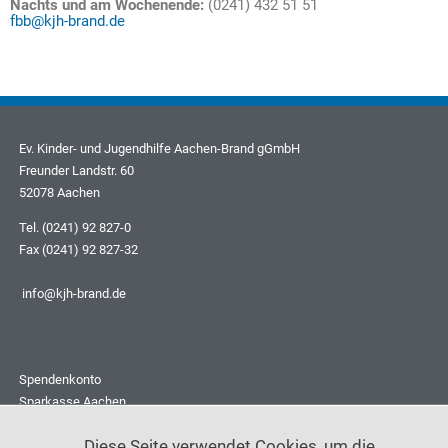
Nachts und am Wochenende:
(0241) 432 51 51
fbb@kjh-brand.de
Ev. Kinder- und Jugendhilfe Aachen-Brand gGmbH
Freunder Landstr. 60
52078 Aachen
Tel. (0241) 92 827-0
Fax (0241) 92 827-32
info@kjh-brand.de
Spendenkonto
Sparkasse Aachen
BIC: AACSDE 33
Diese Seite verwendet Cookies, um die
IBAN: DE03 3905 0000 1070 6497 67