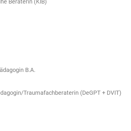
he Beraterin (KIB)
pädagogin B.A.
ädagogin/Traumafachberaterin (DeGPT + DVIT)