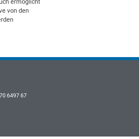
uch ermöglicht
ive von den
erden
70 6497 67